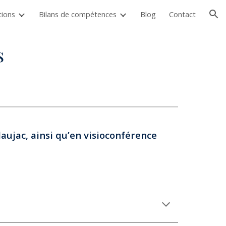
tions
Bilans de compétences
Blog
Contact
ion
s
daujac, ainsi qu’en visioconférence