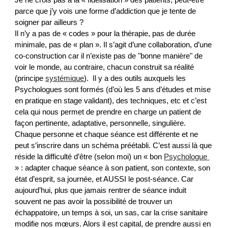
Je ne crois pas à la « fidélisation » des patients, peut-être 
parce que j’y vois une forme d’addiction que je tente de 
soigner par ailleurs ? 
Il n’y a pas de « codes » pour la thérapie, pas de durée 
minimale, pas de « plan ». Il s’agit d’une collaboration, d’une 
co-construction car il n’existe pas de "bonne manière" de 
voir le monde, au contraire, chacun construit sa réalité 
(principe 
systémique
).  Il y a des outils auxquels les 
Psychologues sont formés (d’où les 5 ans d’études et mise 
en pratique en stage validant), des techniques, etc et c’est 
cela qui nous permet de prendre en charge un patient de 
façon pertinente
,
 adaptative, personnelle, singulière. 
Chaque personne et chaque séance est différente et ne 
peut s’inscrire dans un schéma préétabli. C’est aussi là que 
réside la difficulté d’être (selon moi) un « bon 
Psychologue 
» : adapter chaque séance à son patient, son contexte, son 
état d’esprit, sa journée, et AUSSI le post-séance. Car 
aujourd’hui, plus que jamais rentrer de séance induit 
souvent ne pas avoir la possibilité de trouver un 
échappatoire, un temps à soi, un sas, car la crise sanitaire 
modifie nos mœurs. Alors il est capital, de prendre aussi en 